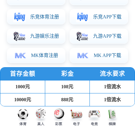
纠纷，应向平台所在地法院提起诉讼。
八、联系方式
如对本协议有疑问或建议，欢迎通过以下方式与我们联系：
Email：support@easy-follow-up.com
荣誉与成就
BB官网 在多个国际赛事科技平台评比中脱颖而出，持续提升
安全性与观赛体验。